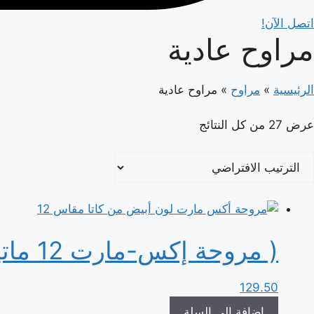
اتصل الآن!
مراوح عادية
الرئيسية
»
مراوح
»
مراوح عادية
عرض ⁦27⁩ من كل النتائج
( مروحة إكس-مارت 12 ماتيك أبيض (رقم القطعة 1025021
129.50
إضافة إلى السلة