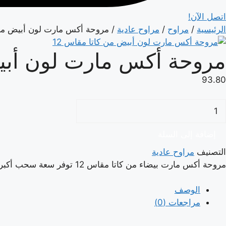
اتصل الآن!
الرئيسية
/
مراوح
/
مراوح عادية
/ مروحة أكس مارت لون أبيض من ك
مروحة أكس مارت لون أبيض
93.80
مية
روحة
كس
إضافة إلى السلة
ارت
التصنيف
مراوح عادية
ون
مروحة أكس مارت بيضاء من كاتا مقاس 12 توفر سعة سحب أكبر للهواء، مما يجعلها مناسبة للمطابخ والمساحات التي تتطلب تهوية قوية ومستمرة.
بيض
ن
الوصف
اتا
مراجعات (0)
قاس
1