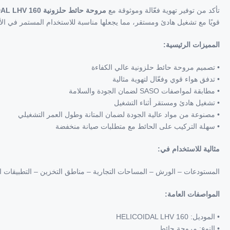
تأكد من توفير تهوية فعّالة وموثوقة مع
مروحة حائط حلزونية HELICOIDAL LHV 160
قويًا مع تشغيل هادئ ومستقر، مما يجعلها مناسبة للاستخدام المستمر في الأم
المميزات الرئيسية:
• تصميم مروحة حائط حلزونية عالي الكفاءة
• تدفق هواء قوي وفعّال لتهوية مثالية
• مطابقة لمواصفات SASO لضمان الجودة والسلامة
• تشغيل هادئ ومستقر أثناء التشغيل
• مصنوعة من مواد عالية الجودة لضمان المتانة وطول العمر التشغيلي
• سهلة التركيب على الحائط مع متطلبات صيانة منخفضة
مثالية للاستخدام في:
المستودعات – الورش – المساحات التجارية – مناطق التخزين – التطبيقات ا
المواصفات العامة:
• الموديل: HELICOIDAL LHV 160
• النوع: مروحة حائط