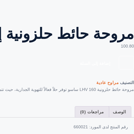
مروحة حائط حلزونية إل إت
100.80
إضافة إلى السلة
التصنيف
مراوح عادية
مروحة حائط حلزونية LHV 160 ساسو توفر حلاً فعالاً للتهوية الجدارية، حيث تتميز بقدرتها على تحريك كميات كبيرة من الهواء في بيئات العمل المهنية.
الوصف
مراجعات (0)
رقم المنتج لدى المورد: 660021