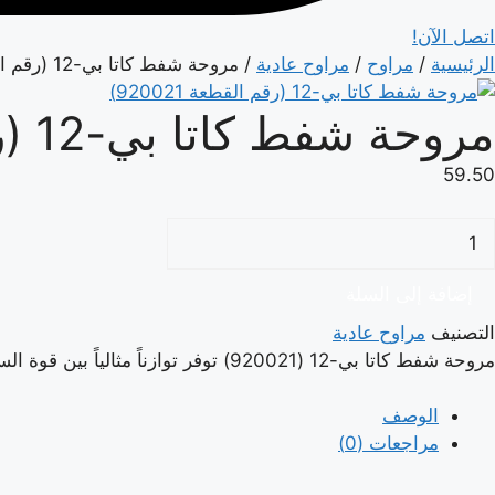
اتصل الآن!
الرئيسية
/
مراوح
/
مراوح عادية
/ مروحة شفط كاتا بي-12 (رقم القطعة 920021)
مروحة شفط كاتا بي-12 (رقم القطعة 920021)
59.50
مية
روحة
فط
إضافة إلى السلة
اتا
التصنيف
مراوح عادية
بي-12
مروحة شفط كاتا بي-12 (920021) توفر توازناً مثالياً بين قوة السحب والحجم، مما يجعلها مناسبة جداً لمساحات المنازل المتوسطة.
رقم
لقطعة
الوصف
920021
مراجعات (0)