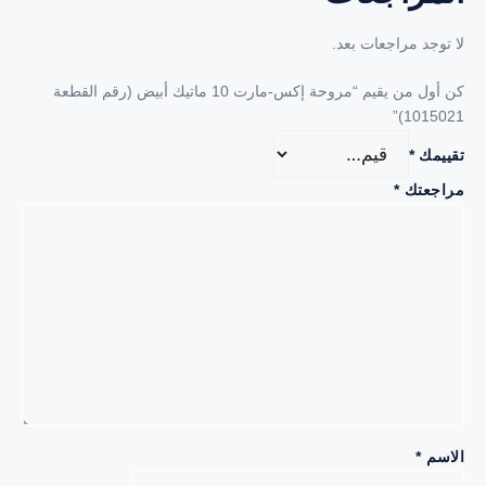
ا توجد مراجعات بعد.
كن أول من يقيم “مروحة إكس-مارت 10 ماتيك أبيض (رقم القطعة
1015021)
قييمك
*
راجعتك
*
لاسم
*