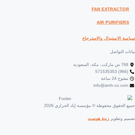
FAN EXTRACTO
AIR PURIFIER
ة الاستبدال والاسترجاع
ت التواصل
7 ش ماركت، مكة، السعودية
(966) 5715
فتوح 24 ساعة
info@amh-co.co
 الحقوق محفوظة © مؤسسة إياد الحرازي 2026
م وتطوير
زينة هوست