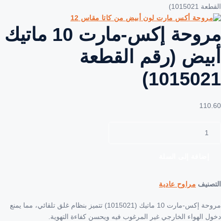
101502)
مروحة إكس-مارت 10 ماتيك
يض (رقم القطعة
101502
11
حة
-
ت
إضافة إلى السلة
ك
نيف
مراوح عادية
عة
مروحة إكس-مارت 10 ماتيك (1015021) تتميز بنظام غلق تلقائي، مما يمنع
1015
 الهواء الخارجي غير المرغوب فيه ويحسن كفاءة التهوية.