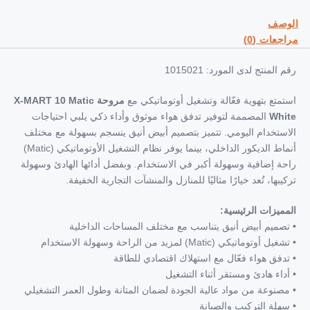
لوصف
اجعات (0)
قم المنتج لدى المورد: 1015021
ستمتع بتهوية فعّالة وتشغيل أوتوماتيكي مع
مروحة X-MART 10 Matic
Whit
المصممة لتوفير تدفق هواء موثوق وأداء ذكي يلبي احتياجات
لاستخدام اليومي. تتميز بتصميم أبيض أنيق ينسجم بسهولة مع مختلف
أنماط الديكور الداخلي، بينما يوفر نظام التشغيل الأوتوماتيكي (Matic)
احة إضافية وسهولة أكبر في الاستخدام. وبفضل أدائها الهادئ وسهولة
ركيبها، تُعد خيارًا مثاليًا للمنازل والمنشآت التجارية الخفيفة.
لمميزات الرئيسية:
 تصميم أبيض أنيق يتناسب مع مختلف المساحات الداخلية
تشغيل أوتوماتيكي (Matic) لمزيد من الراحة وسهولة الاستخدام
 تدفق هواء فعّال مع استهلاك اقتصادي للطاقة
 أداء هادئ ومستقر أثناء التشغيل
 مصنوعة من مواد عالية الجودة لضمان المتانة وطول العمر التشغيلي
 سهلة التركيب والصيانة