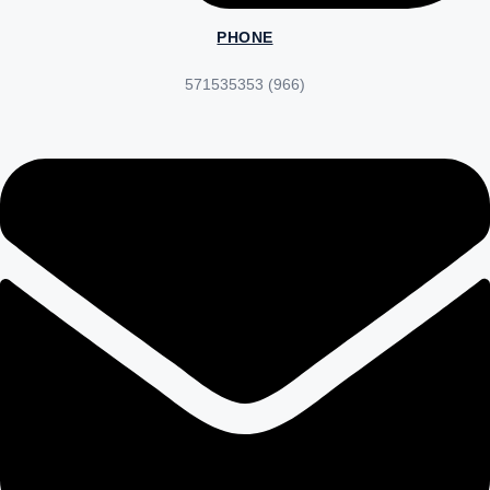
PHONE
(966) 571535353