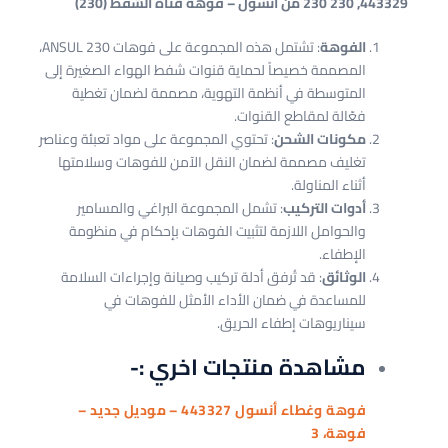
443329, 230 230 من أنسول – فوهة قناة الشفط (230)
الفوهة
: تشتمل هذه المجموعة على فوهات ANSUL 230،
المصممة خصيصاً لحماية قنوات شفط الهواء الصغيرة إلى
المتوسطة في أنظمة التهوية، مصممة لضمان تغطية
فعّالة لمقاطع القنوات.
مكونات الشحن
: تحتوي المجموعة على مواد تعبئة وعناصر
تغليف مصممة لضمان النقل الآمن للفوهات وسلامتها
أثناء المناولة.
أدوات التركيب
: تشمل المجموعة البراغي والمسامير
والحوامل اللازمة لتثبيت الفوهات بإحكام في منظومة
الإطفاء.
الوثائق
: قد تُرفق أدلة تركيب وصيانة وإجراءات السلامة
للمساعدة في ضمان الأداء الأمثل للفوهات في
سيناريوهات إطفاء الحريق.
مشاهدة منتجات اخري :-
فوهة وغطاء أنسول 443327 – موديل جديد –
فوهة، 3