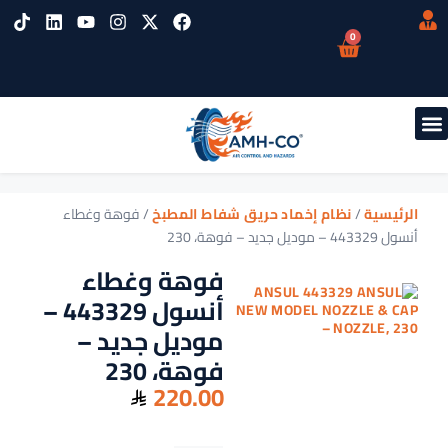
0
الرئيسية
/
نظام إخماد حريق شفاط المطبخ
/ فوهة وغطاء
أنسول 443329 – موديل جديد – فوهة، 230
فوهة وغطاء
أنسول 443329 –
موديل جديد –
فوهة، 230
220.00