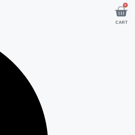
نتقل
0
لى
لمحتوى
CART