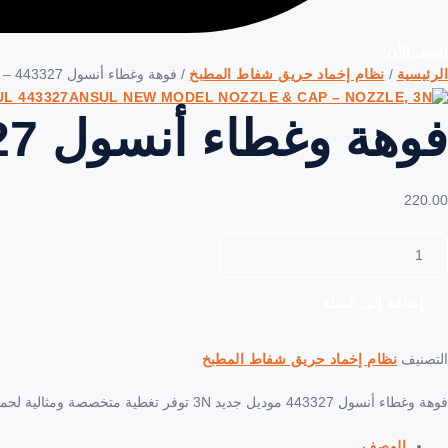
اتصل الآن!
الرئيسية
/
نظام إخماد حريق شفاط المطبخ
/ فوهة وغطاء أنسول 443327 – موديل جديد – فوهة، 3N
فوهة وغطاء أنسول 443327 – موديل جديد – فوهة، 3N
220.00
مية
وهة
غطاء
نسول
إضافة إلى السلة
44332
وديل
التصنيف
نظام إخماد حريق شفاط المطبخ
ديد
فوهة وغطاء أنسول 443327 موديل جديد 3N توفر تغطية متخصصة ومثالية لحماية أجهزة الطهي المتنوعة، مما يعزز قدرة نظام أنسول على التعامل مع مختلف مخاطر الحرائق.
وهة،
3
الوصف