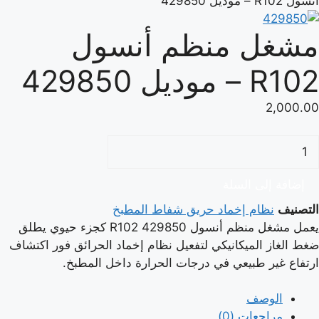
أنسول R102 – موديل 429850
مشغل منظم أنسول
R102 – موديل 429850
2,000.00
مية
شغل
نظم
إضافة إلى السلة
نسول
التصنيف
نظام إخماد حريق شفاط المطبخ
R10
يعمل مشغل منظم أنسول 429850 R102 كجزء حيوي يطلق
ضغط الغاز الميكانيكي لتفعيل نظام إخماد الحرائق فور اكتشاف
وديل
ارتفاع غير طبيعي في درجات الحرارة داخل المطبخ.
42985
الوصف
مراجعات (0)