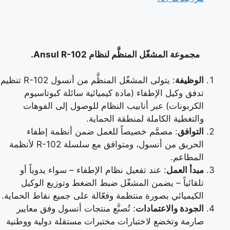
مجموعة المشغّل المنظَّم لنظام Ansul R-102.
الوظيفة
: يتولى المشغّل المنظَّم من أنسول R-102 تنظيم
تدفق وكيل الإطفاء (مادة كيميائية سائلة كبوتاسيوم
الكربونات) عبر أنابيب النظام للوصول إلى الفوهات
والتغطية الكاملة لمنطقة الحماية.
التوافق
: مصمَّم خصيصاً للعمل ضمن أنظمة إطفاء
الحريق من أنسول، ومتوافق مع سلسلة R-102 لأنظمة
المطاعم.
مبدأ العمل
: عند تفعيل نظام الإطفاء – سواء يدوياً أو
تلقائياً – يضمن المشغّل ضبط الضغط وتوزيع الوكيل
الكيميائي بصورة منتظمة وفعّالة على جميع نقاط الحماية.
الجودة والاعتمادات
: تُصنَّع منتجات أنسول وفق معايير
صارمة وتخضع لاختبارات مختبرات مستقلة دولية ووطنية