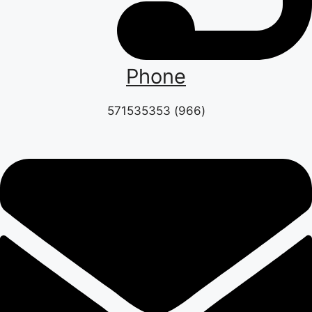
Phone
(966) 571535353