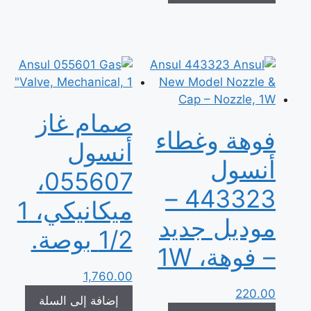
صمام غاز
فوهة وغطاء
أنسول
أنسول
055607،
443323 –
ميكانيكي، 1
موديل جديد
1/2 بوصة.
– فوهة، 1W
1,760.00
220.00
إضافة إلى السلة