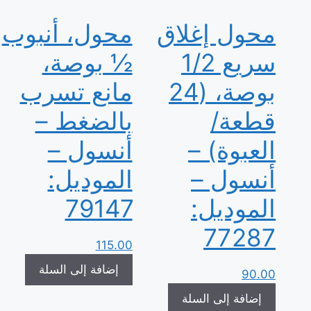
محول إغلاق
محول، أنبوب
سريع 1/2
½ بوصة،
بوصة، (24
مانع تسرب
قطعة/
بالضغط –
العبوة) –
أنسول –
أنسول –
الموديل:
الموديل:
79147
77287
115.00
إضافة إلى السلة
90.00
إضافة إلى السلة