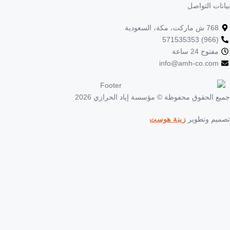
ات التواصل
76 ش ماركت، مكة، السعودية
(966) 5715353
فتوح 24 ساعة
info@amh-co.co
 الحقوق محفوظة © مؤسسة إياد الحرازي 2026
م وتطوير
زينة هوست