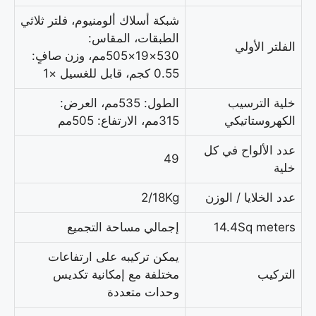
شبكة أسلاك ألومنيوم، فلتر ثلاثي
الطبقات، المقاس:
الفلتر الأولي
530×19×505مم، وزن صافٍ:
0.55 كجم، قابل للغسيل ×1
خلية الترسيب
الطول: 535مم، العرض:
الكهروستاتيكي
315مم، الارتفاع: 505مم
عدد الألواح في كل
49
خلية
عدد الخلايا / الوزن
2/18Kg
14.4Sq meters
إجمالي مساحة التجميع
يمكن تركيبه على ارتفاعات
التركيب
مختلفة مع إمكانية تكديس
وحدات متعددة