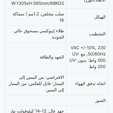
الأبعاد/الوزن
W:1305xH:595mm/98KGS
صلب مجلفن، 1.2مم / سماكة
الهيكل
16
طلاء إيبوكسي مسحوق عالي
التشطيب
الجودة
230 VAC +/-10%,
50/60Hz, مع UV:
الجهد والطاقة
500 واط؛ بدون UV:
200 واط
الافتراضي: من اليمين إلى
اتجاه تدفق الهواء
اليسار؛ قابل للعكس: من اليسار
إلى اليمين
الصور
جهد عالٍ: 12-14 كيلوفولت تيار