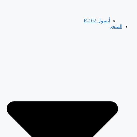
أنسول R-102
المتجر