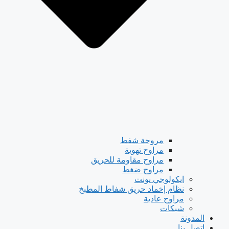
مروحة شفط
مراوح تهوية
مراوح مقاومة للحريق
مراوح ضغط
ايكولوجي يونت
نظام إخماد حريق شفاط المطبخ
مراوح عادية
شبكات
المدونة
اتصل بنا