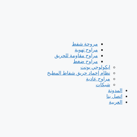
مروحة شفط
مراوح تهوية
مراوح مقاومة للحريق
مراوح ضغط
ايكولوجي يونت
نظام إخماد حريق شفاط المطبخ
مراوح عادية
شبكات
المدونة
اتصل بنا
العربية