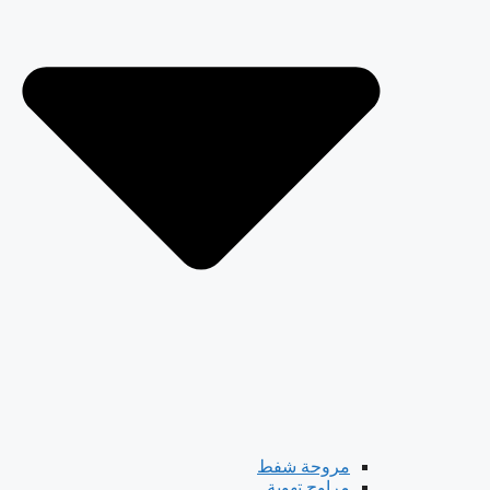
مروحة شفط
مراوح تهوية