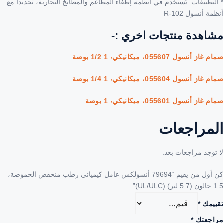
* التطبيقات: يُستخدم في أنظمة إطفاء المطاعم والمطابخ التجارية، تحديداً مع
أنظمة أنسول R-102
مشاهدة منتجات اخري :-
صمام غاز أنسول 055607، ميكانيكي، 1 1/2 بوصة
صمام غاز أنسول 055604، ميكانيكي، 1 1/4 بوصة
صمام غاز أنسول 055601، ميكانيكي، 1 بوصة
المراجعات
لا توجد مراجعات بعد.
كن أول من يقيم “79694 أنسولكس عامل كيميائي رطب منخفض الحموضة،
1.5 جالون (5.7 لتر) (UL/ULC)”
تقييمك
*
مراجعتك
*