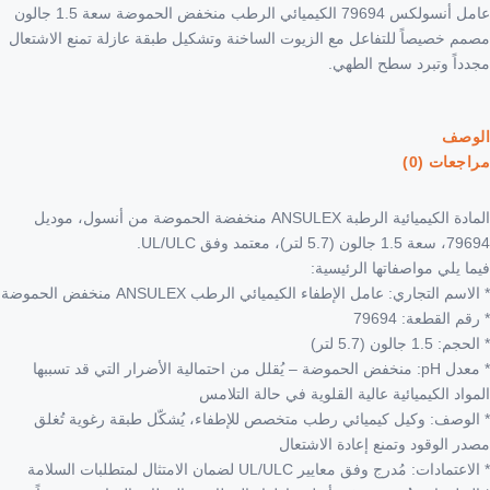
عامل أنسولكس 79694 الكيميائي الرطب منخفض الحموضة سعة 1.5 جالون
مصمم خصيصاً للتفاعل مع الزيوت الساخنة وتشكيل طبقة عازلة تمنع الاشتعال
مجدداً وتبرد سطح الطهي.
الوصف
مراجعات (0)
المادة الكيميائية الرطبة ANSULEX منخفضة الحموضة من أنسول، موديل
79694، سعة 1.5 جالون (5.7 لتر)، معتمد وفق UL/ULC.
فيما يلي مواصفاتها الرئيسية:
* الاسم التجاري: عامل الإطفاء الكيميائي الرطب ANSULEX منخفض الحموضة
* رقم القطعة: 79694
* الحجم: 1.5 جالون (5.7 لتر)
* معدل pH: منخفض الحموضة – يُقلل من احتمالية الأضرار التي قد تسببها
المواد الكيميائية عالية القلوية في حالة التلامس
* الوصف: وكيل كيميائي رطب متخصص للإطفاء، يُشكّل طبقة رغوية تُغلق
مصدر الوقود وتمنع إعادة الاشتعال
* الاعتمادات: مُدرج وفق معايير UL/ULC لضمان الامتثال لمتطلبات السلامة