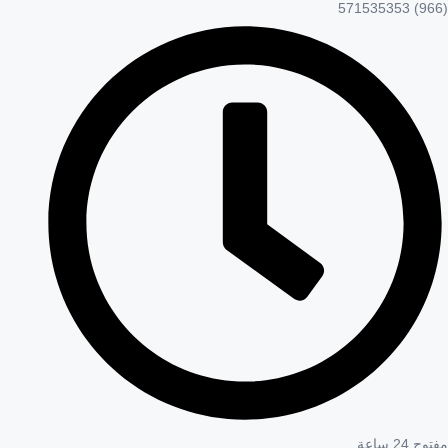
(966) 571535353
مفتوح 24 ساعة