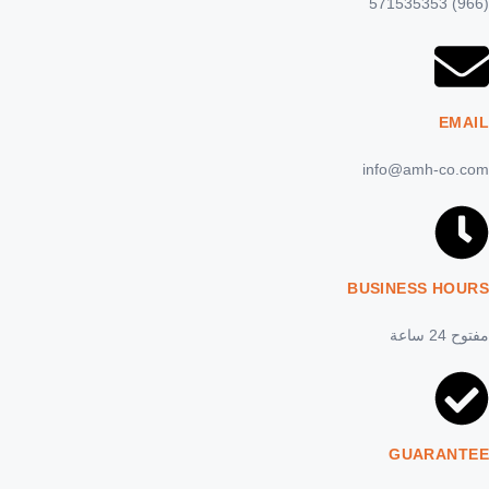
(966) 571535353
EMAIL
info@amh-co.com
BUSINESS HOURS
مفتوح 24 ساعة
GUARANTEE