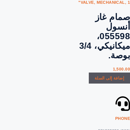
صمام غاز
أنسول
055598،
ميكانيكي، 3/4
بوصة.
1,500.00
إضافة إلى السلة
PHONE