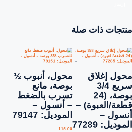
منتجات ذات صلة
محول إغلاق
محول، أنبوب ½
سريع 3/4
بوصة، مانع
بوصة، (24
تسرب بالضغط
قطعة/العبوة) –
– أنسول –
أنسول –
الموديل: 79147
الموديل: 77289
115.00